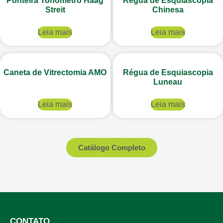
Ponteira Tonometro Haag
Régua de Esquiascópia
Streit
Chinesa
Leia mais
Leia mais
Caneta de Vitrectomia AMO
Régua de Esquiascopia
Luneau
Leia mais
Leia mais
Catálogo Completo
CONTATO