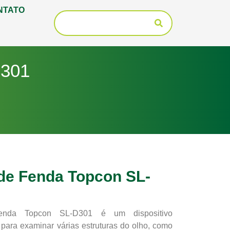
NTATO
D301
e Fenda Topcon SL-
nda Topcon SL-D301 é um dispositivo
 para examinar várias estruturas do olho, como