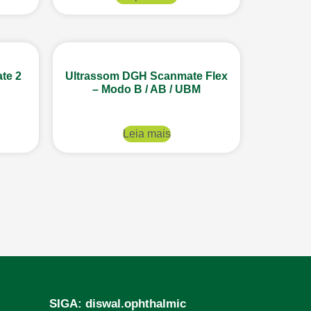
te 2
Ultrassom DGH Scanmate Flex
– Modo B / AB / UBM
Leia mais
SIGA: diswal.ophthalmic