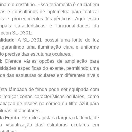
etina e o cristalino. Essa ferramenta é crucial em
cas e consultórios de optometria para realizar
sos e procedimentos terapêuticos. Aqui estão
ipais características e funcionalidades da
opcon SL-D301:
lidade
: A SL-D301 possui uma fonte de luz
, garantindo uma iluminação clara e uniforme
o precisa das estruturas oculares.
l
: Oferece várias opções de ampliação para
sidades específicas do exame, permitindo uma
da das estruturas oculares em diferentes níveis
Esta lâmpada de fenda pode ser equipada com
ra realçar certas características oculares, como
aliação de lesões na córnea ou filtro azul para
turas intraoculares.
da Fenda
: Permite ajustar a largura da fenda de
 a visualização das estruturas oculares em
detalhes.