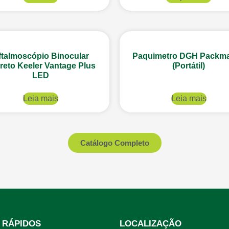
ftalmoscópio Binocular
Paquimetro DGH Packma
ireto Keeler Vantage Plus
(Portátil)
LED
Leia mais
Leia mais
Catálogo Completo
 RÁPIDOS
LOCALIZAÇÃO