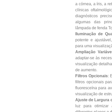
a córnea, a íris, a r
clínicas oftalmológi
diagnósticos preci
algumas das princ
lâmpada de fenda T
Iluminação de Qua
potente e ajustável
para uma visualizaçã
Ampliação Variáve
adaptar-se às neces
visualização detalha
de aumento.
Filtros Opcionais
: 
filtros opcionais pa
fluoresceína para av
visualização de estru
Ajuste de Largura 
luz para otimizar
diferentes planos e 