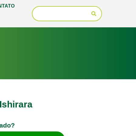
NTATO
Ishirara
sado?