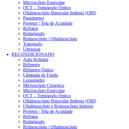
Microscópio Especular
OCT – Tomógrafo Óptico
Oftalmoscópio Binocular Indireto (OBI)
Paquimetro
Projetor / Tela de Acuidade
Refrator
Retinógrafo
Retinoscópio / Oftalmoscópio
Topografo
Ultrasson
RECONDICIONADO
Auto Refrator
Biômetro
Biômetro Óptico
Lâmpada de Fenda
Lensometro
Microscópio Cirúrgico
Microscópio Especular
OCT – Tomógrafo Óptico
Oftalmoscópio Binocular Indireto (OBI)
Oftalmoscópio e Retinoscópio Indireto
Projetor / Tela de Acuidade
Refrator
Retinógrafo
Retinoscópio / Oftalmoscópio