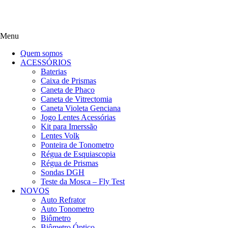
Menu
Quem somos
ACESSÓRIOS
Baterias
Caixa de Prismas
Caneta de Phaco
Caneta de Vitrectomia
Caneta Violeta Genciana
Jogo Lentes Acessórias
Kit para Imerssão
Lentes Volk
Ponteira de Tonometro
Régua de Esquiascopia
Régua de Prismas
Sondas DGH
Teste da Mosca – Fly Test
NOVOS
Auto Refrator
Auto Tonometro
Biômetro
Biômetro Óptico