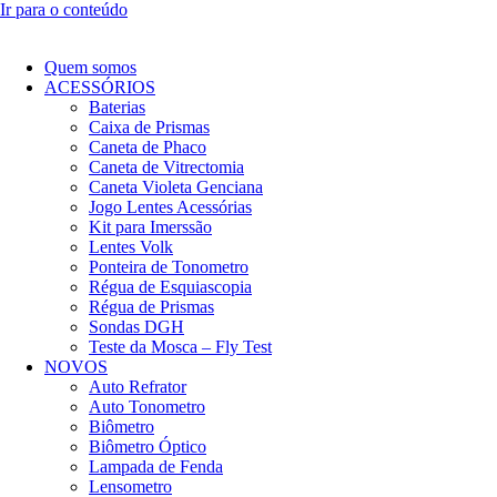
Ir para o conteúdo
Quem somos
ACESSÓRIOS
Baterias
Caixa de Prismas
Caneta de Phaco
Caneta de Vitrectomia
Caneta Violeta Genciana
Jogo Lentes Acessórias
Kit para Imerssão
Lentes Volk
Ponteira de Tonometro
Régua de Esquiascopia
Régua de Prismas
Sondas DGH
Teste da Mosca – Fly Test
NOVOS
Auto Refrator
Auto Tonometro
Biômetro
Biômetro Óptico
Lampada de Fenda
Lensometro