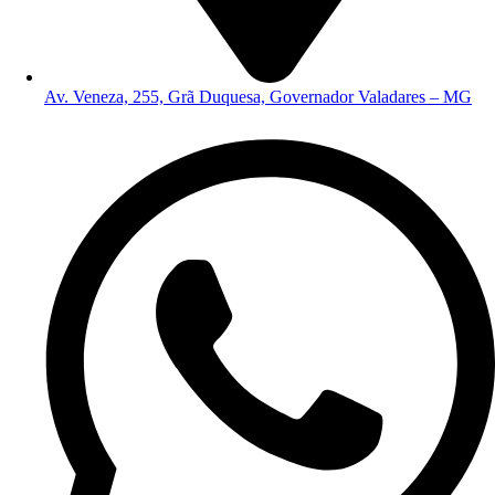
Av. Veneza, 255, Grã Duquesa, Governador Valadares – MG