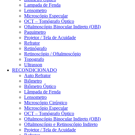
Lampada de Fenda
Lensometro
Microscópio Especular
OCT – Tomógrafo Óptico
Oftalmoscópio Binocular Indireto (OBI)
Paquimetro
Projetor / Tela de Acuidade
Refrator
Retinógrafo
Retinoscópio / Oftalmoscópio
Topografo
Ultrasson
RECONDICIONADO
Auto Refrator
Biômetro
Biômetro Óptico
Lâmpada de Fenda
Lensometro
Microscópio Cirúrgico
Microscópio Especular
OCT – Tomógrafo Óptico
Oftalmoscópio Binocular Indireto (OBI)
Oftalmoscópio e Retinoscópio Indireto
Projetor / Tela de Acuidade